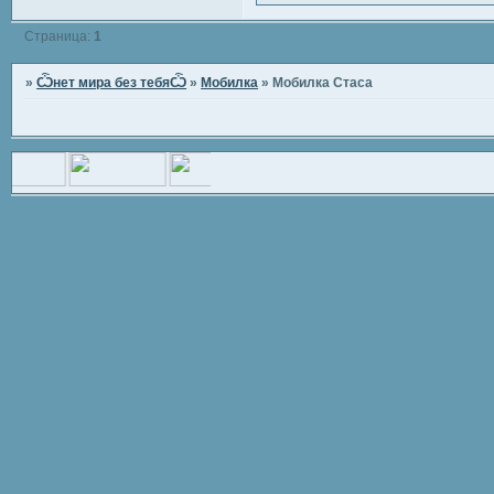
Страница:
1
»
Ѽнет мира без тебяѼ
»
Мобилка
»
Мобилка Стаса