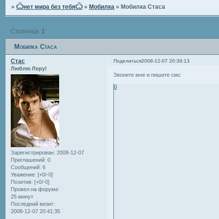
»
Ѽнет мира без тебяѼ
»
Мобилка
»
Мобилка Стаса
Страница:
1
Мобилка Стаса
Стас
Поделиться
2008-12-07 20:39:13
Люблю Леру!
Звоните мне и пишите смс
0
Зарегистрирован
: 2008-12-07
Приглашений:
0
Сообщений:
6
Уважение:
[+0/-0]
Позитив:
[+0/-0]
Провел на форуме:
25 минут
Последний визит:
2008-12-07 20:41:35